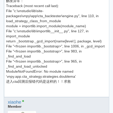
触发异常：
Traceback (most recent call last):
File "c:\vnstudio\lib\site-
packages\vnpy\app\cta_backtester\engine.py", line 110, in
load_strategy_class_from_module
module = importlib.import_module(module_name)
File "c:\vnstudio\lib\importlib__init__.py", line 127, in
import_module
return _bootstrap._gcd_import(name[level:], package, level)
File "<frozen importlib._bootstrap>", line 1006, in _gcd_import
File "<frozen importlib._bootstrap>", line 983, in
_find_and_load
File "<frozen importlib._bootstrap>", line 965, in
_find_and_load_unlocked
ModuleNotFoundError: No module named
'vnpy.app.cta_strategy.strategies.doublema'
进入cta回测后报错代码是这样的！！求救
xiaohe
Member