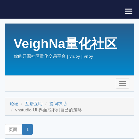
VeighNa量化社区
你的开源社区量化交易平台 | vn.py | vnpy
Toggle
navigati
论坛
互帮互助
提问求助
vnstudio UI 界面找不到自己的策略
页面:
1