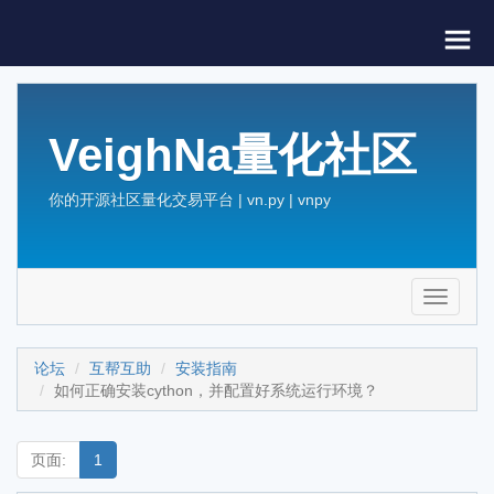
VeighNa量化社区
你的开源社区量化交易平台 | vn.py | vnpy
Toggle
navigati
论坛
互帮互助
安装指南
如何正确安装cython，并配置好系统运行环境？
页面:
1