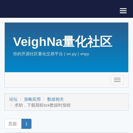
VeighNa量化社区
你的开源社区量化交易平台 | vn.py | vnpy
Toggle
navigati
论坛
策略应用
数据相关
求助，下载期权tick数据时报错
页面:
1