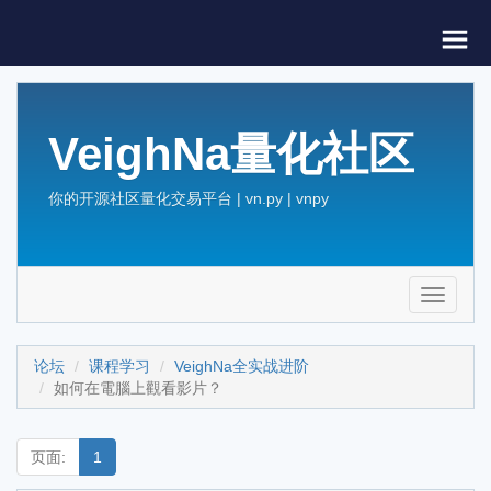
VeighNa量化社区
你的开源社区量化交易平台 | vn.py | vnpy
Toggle
navigati
论坛
课程学习
VeighNa全实战进阶
如何在電腦上觀看影片？
页面:
1