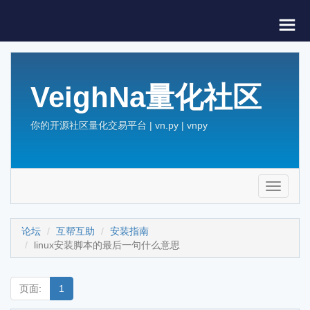
VeighNa量化社区
你的开源社区量化交易平台 | vn.py | vnpy
Toggle
navigati
论坛
互帮互助
安装指南
linux安装脚本的最后一句什么意思
页面:
1