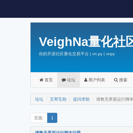
VeighNa量化社
你的开源社区量化交易平台 | vn.py | vnpy
首页
论坛
用户列表
搜索
论坛
互帮互助
提问求助
请教无界面运行脚
页面:
1
请教无界面运行脚本问题