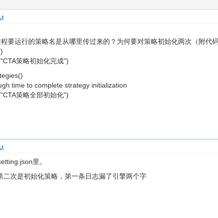
AM
.py的子进程要运行的策略名是从哪里传过来的？为何要对策略初始化两次（附代
)
_log("CTA策略初始化完成")
tegies()
h time to complete strategy initialization
_log("CTA策略全部初始化")
AM
etting.json里。
第二次是初始化策略，第一条日志漏了引擎两个字