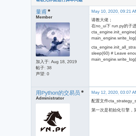
量甫
May 10, 2020, 09:21 
Member
请教大佬；
在no_ui下 run
cta_engine.init_engine(
main_engine.write
cta_engine.init_all_stra
sleep(60) # Leave enoug
main_engine.write
加入于:
Aug 18, 2019
帖子: 38
声望: 0
用Python的交易员
May 12, 2020, 03:07 
Administrator
配置文件cta_strategy_s
第一次是初始化引擎，