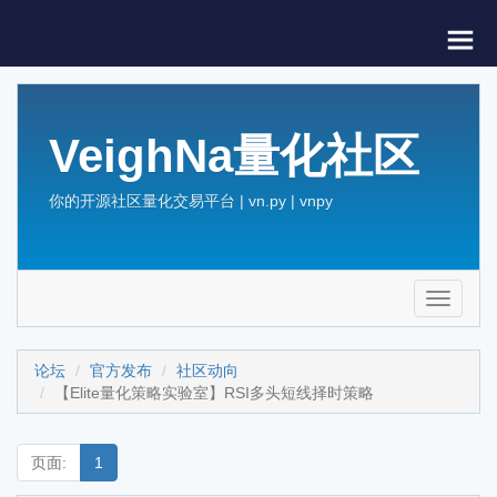
VeighNa量化社区
你的开源社区量化交易平台 | vn.py | vnpy
Toggle
navigati
论坛
官方发布
社区动向
【Elite量化策略实验室】RSI多头短线择时策略
页面:
1