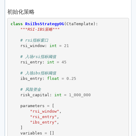
初始化策略
class
RsiIbsStrategyOG
(
CtaTemplate
):
"""RSI-IBS策略"""
# rsi指标窗口
rsi_window
:
int
=
21
# 入场rsi指标阈值
rsi_entry
:
int
=
45
# 入场ibs指标阈值
ibs_entry
:
float
=
0.25
# 风险资金
risk_capital
:
int
=
1_000_000
parameters
=
[
"rsi_window"
,
"rsi_entry"
,
"ibs_entry"
,
]
variables
=
[]