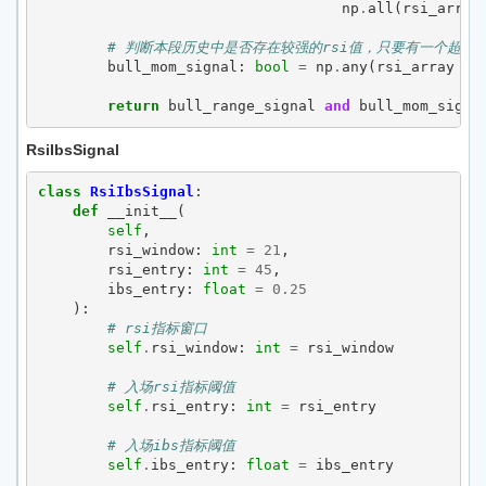
np
.
all
(
rsi_array
# 判断本段历史中是否存在较强的rsi值，只要有一个超过设定
bull_mom_signal
:
bool
=
np
.
any
(
rsi_array
>
return
bull_range_signal
and
bull_mom_signa
RsiIbsSignal
class
RsiIbsSignal
:
def
__init__
(
self
,
rsi_window
:
int
=
21
,
rsi_entry
:
int
=
45
,
ibs_entry
:
float
=
0.25
):
# rsi指标窗口
self
.
rsi_window
:
int
=
rsi_window
# 入场rsi指标阈值
self
.
rsi_entry
:
int
=
rsi_entry
# 入场ibs指标阈值
self
.
ibs_entry
:
float
=
ibs_entry