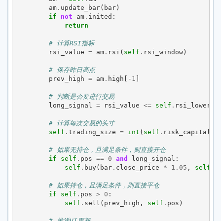
am
.
update_bar
(
bar
)
if
not
am
.
inited
:
return
# 计算RSI指标
rsi_value
=
am
.
rsi
(
self
.
rsi_window
)
# 保存昨日高点
prev_high
=
am
.
high
[
-
1
]
# 判断是否要进行交易
long_signal
=
rsi_value
<=
self
.
rsi_lower
# 计算每次交易的头寸
self
.
trading_size
=
int
(
self
.
risk_capital
/
# 如果无持仓，且满足条件，则直接开仓
if
self
.
pos
==
0
and
long_signal
:
self
.
buy
(
bar
.
close_price
*
1.05
,
self
.
t
# 如果持仓，且满足条件，则直接平仓
if
self
.
pos
>
0
:
self
.
sell
(
prev_high
,
self
.
pos
)
# 推送UI更新