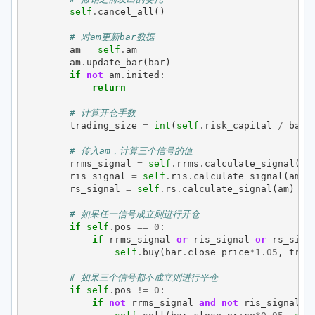
self
.
cancel_all
()
# 对am更新bar数据
am
=
self
.
am
am
.
update_bar
(
bar
)
if
not
am
.
inited
:
return
# 计算开仓手数
trading_size
=
int
(
self
.
risk_capital
/
bar
.
# 传入am，计算三个信号的值
rrms_signal
=
self
.
rrms
.
calculate_signal
(
am
ris_signal
=
self
.
ris
.
calculate_signal
(
am
)
rs_signal
=
self
.
rs
.
calculate_signal
(
am
)
# 如果任一信号成立则进行开仓
if
self
.
pos
==
0
:
if
rrms_signal
or
ris_signal
or
rs_sign
self
.
buy
(
bar
.
close_price
*
1.05
,
trad
# 如果三个信号都不成立则进行平仓
if
self
.
pos
!=
0
:
if
not
rrms_signal
and
not
ris_signal
a