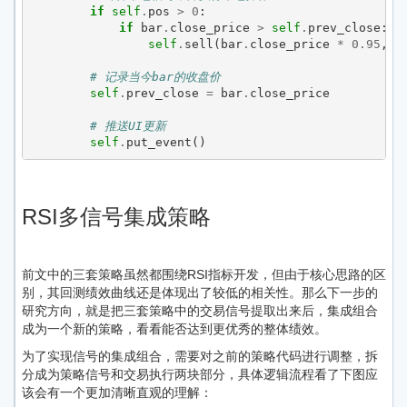
if
self
.
pos
>
0
:
if
bar
.
close_price
>
self
.
prev_close
:
self
.
sell
(
bar
.
close_price
*
0.95
,
s
# 记录当今bar的收盘价
self
.
prev_close
=
bar
.
close_price
# 推送UI更新
self
.
put_event
()
RSI多信号集成策略
前文中的三套策略虽然都围绕RSI指标开发，但由于核心思路的区
别，其回测绩效曲线还是体现出了较低的相关性。那么下一步的
研究方向，就是把三套策略中的交易信号提取出来后，集成组合
成为一个新的策略，看看能否达到更优秀的整体绩效。
为了实现信号的集成组合，需要对之前的策略代码进行调整，拆
分成为策略信号和交易执行两块部分，具体逻辑流程看了下图应
该会有一个更加清晰直观的理解：