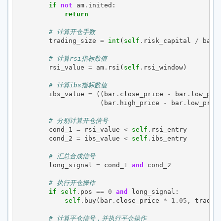
if
not
am
.
inited
:
return
# 计算开仓手数
trading_size
=
int
(
self
.
risk_capital
/
bar
.
# 计算rsi指标数值
rsi_value
=
am
.
rsi
(
self
.
rsi_window
)
# 计算ibs指标数值
ibs_value
=
((
bar
.
close_price
-
bar
.
low_pri
(
bar
.
high_price
-
bar
.
low_pric
# 分别计算开仓信号
cond_1
=
rsi_value
<
self
.
rsi_entry
cond_2
=
ibs_value
<
self
.
ibs_entry
# 汇总合成信号
long_signal
=
cond_1
and
cond_2
# 执行开仓操作
if
self
.
pos
==
0
and
long_signal
:
self
.
buy
(
bar
.
close_price
*
1.05
,
tradin
# 计算平仓信号，并执行平仓操作