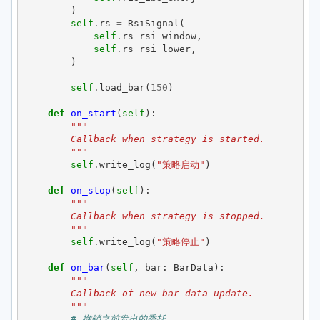
)
self
.
rs
=
RsiSignal
(
self
.
rs_rsi_window
,
self
.
rs_rsi_lower
,
)
self
.
load_bar
(
150
)
def
on_start
(
self
):
"""
        Callback when strategy is started.
        """
self
.
write_log
(
"策略启动"
)
def
on_stop
(
self
):
"""
        Callback when strategy is stopped.
        """
self
.
write_log
(
"策略停止"
)
def
on_bar
(
self
,
bar
:
BarData
):
"""
        Callback of new bar data update.
        """
# 撤销之前发出的委托