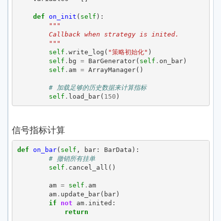
def
on_init
(
self
):
"""
        Callback when strategy is inited.
        """
self
.
write_log
(
"策略初始化"
)
self
.
bg
=
BarGenerator
(
self
.
on_bar
)
self
.
am
=
ArrayManager
()
# 加载足够的历史数据来计算指标
self
.
load_bar
(
150
)
信号指标计算
def
on_bar
(
self
,
bar
:
BarData
):
# 撤销所有挂单
self
.
cancel_all
()
am
=
self
.
am
am
.
update_bar
(
bar
)
if
not
am
.
inited
:
return