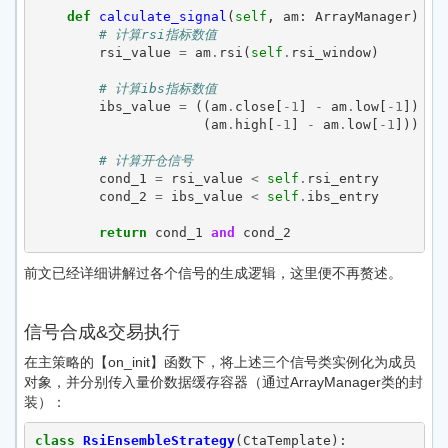
def
calculate_signal
(
self
,
am
:
ArrayManager
)
->
# 计算rsi指标数值
rsi_value
=
am
.
rsi
(
self
.
rsi_window
)
# 计算ibs指标数值
ibs_value
=
((
am
.
close
[
-
1
]
-
am
.
low
[
-
1
])
/
(
am
.
high
[
-
1
]
-
am
.
low
[
-
1
]))
# 计算开仓信号
cond_1
=
rsi_value
<
self
.
rsi_entry
cond_2
=
ibs_value
<
self
.
ibs_entry
return
cond_1
and
cond_2
前文已经详细讲解过各个信号的生成逻辑，这里便不再赘述。
信号合成&交易执行
在主策略的【on_init】函数下，将上述三个信号类实例化为成员
对象，并分别传入量价数据缓存容器（通过ArrayManager类的封
装）：
class
RsiEnsembleStrategy
(
CtaTemplate
):