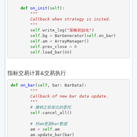
def
on_init
(
self
):
"""
        Callback when strategy is inited.
        """
self
.
write_log
(
"策略初始化"
)
self
.
bg
=
BarGenerator
(
self
.
on_bar
)
self
.
am
=
ArrayManager
()
self
.
prev_close
=
0
self
.
load_bar
(
60
)
指标交易计算&交易执行
def
on_bar
(
self
,
bar
:
BarData
):
"""
        Callback of new bar data update.
        """
# 撤销之前发出的委托
self
.
cancel_all
()
# 对am更新bar数据
am
=
self
.
am
am
.
update_bar
(
bar
)