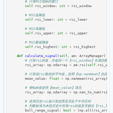
# 计算RSI指标的窗口
self
.
rsi_window
:
int
=
rsi_window
# RSI低阈值
self
.
rsi_lower
:
int
=
rsi_lower
# RSI高阈值
self
.
rsi_upper
:
int
=
rsi_upper
# RSI极值阈值
self
.
rsi_highest
:
int
=
rsi_highest
def
calculate_signal
(
self
,
am
:
ArrayManager
)
->
# 计算rsi的值，并返回一个【rsi_window】长度的数组
rsi_array
:
np
.
ndarray
=
am
.
rsi
(
self
.
rsi_win
# 计算该rsi数组的平均值，使用【np.nanmean】的原
mean_value
:
float
=
np
.
nanmean
(
rsi_array
)
# 将NaN值使用【mean_value】填充
rsi_array
:
np
.
ndarray
=
np
.
nan_to_num
(
rsi_a
# 使用历史rsi值计算趋势是否处于牛市区间
# 判断标准为本段历史中所有rsi的值是否都在【rsi_lowe
bull_range_signal
:
bool
=
(
np
.
all
(
rsi_array