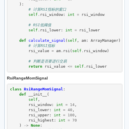
):
# 计算RSI指标的窗口
self
.
rsi_window
:
int
=
rsi_window
# RSI低阈值
self
.
rsi_lower
:
int
=
rsi_lower
def
calculate_signal
(
self
,
am
:
ArrayManager
)
->
# 计算RSI指标
rsi_value
=
am
.
rsi
(
self
.
rsi_window
)
# 判断是否要进行交易
return
rsi_value
<=
self
.
rsi_lower
RsiRangeMomSignal
class
RsiRangeMomSignal
:
def
__init__
(
self
,
rsi_window
:
int
=
14
,
rsi_lower
:
int
=
40
,
rsi_upper
:
int
=
100
,
rsi_highest
:
int
=
70
)
->
None
: