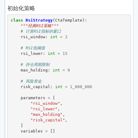
初始化策略
class
RsiStrategy
(
CtaTemplate
):
"""经典RSI策略"""
# 计算RSI指标的窗口
rsi_window
:
int
=
2
# RSI低阈值
rsi_lower
:
int
=
15
# 持仓周期限制
max_holding
:
int
=
9
# 风险资金
risk_capital
:
int
=
1_000_000
parameters
=
[
"rsi_window"
,
"rsi_lower"
,
"max_holding"
,
"risk_capital"
,
]
variables
=
[]