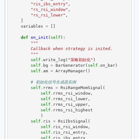
"ris_ibs_entry"
,
"rs_rsi_window"
,
"rs_rsi_lower"
,
]
variables
=
[]
def
on_init
(
self
):
"""
        Callback when strategy is inited.
        """
self
.
write_log
(
"策略初始化"
)
self
.
bg
=
BarGenerator
(
self
.
on_bar
)
self
.
am
=
ArrayManager
()
# 初始化信号生成器实例
self
.
rrms
=
RsiRangeMomSignal
(
self
.
rrms_rsi_window
,
self
.
rrms_rsi_lower
,
self
.
rrms_rsi_upper
,
self
.
rrms_rsi_highest
)
self
.
ris
=
RsiIbsSignal
(
self
.
ris_rsi_window
,
self
.
ris_rsi_entry
,
self
.
ris_ibs_entry