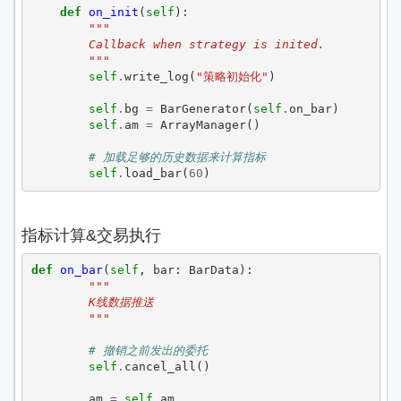
def
on_init
(
self
):
"""
        Callback when strategy is inited.
        """
self
.
write_log
(
"策略初始化"
)
self
.
bg
=
BarGenerator
(
self
.
on_bar
)
self
.
am
=
ArrayManager
()
# 加载足够的历史数据来计算指标
self
.
load_bar
(
60
)
指标计算&交易执行
def
on_bar
(
self
,
bar
:
BarData
):
"""
        K线数据推送
        """
# 撤销之前发出的委托
self
.
cancel_all
()
am
=
self
.
am