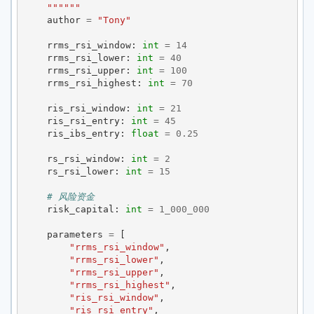
""""""
author
=
"Tony"
rrms_rsi_window
:
int
=
14
rrms_rsi_lower
:
int
=
40
rrms_rsi_upper
:
int
=
100
rrms_rsi_highest
:
int
=
70
ris_rsi_window
:
int
=
21
ris_rsi_entry
:
int
=
45
ris_ibs_entry
:
float
=
0.25
rs_rsi_window
:
int
=
2
rs_rsi_lower
:
int
=
15
# 风险资金
risk_capital
:
int
=
1_000_000
parameters
=
[
"rrms_rsi_window"
,
"rrms_rsi_lower"
,
"rrms_rsi_upper"
,
"rrms_rsi_highest"
,
"ris_rsi_window"
,
"ris_rsi_entry"
,