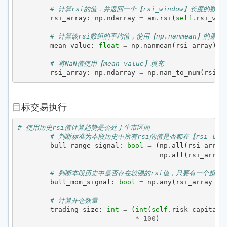
# 计算rsi的值，并返回一个【rsi_window】长度的数组
rsi_array
:
np
.
ndarray
=
am
.
rsi
(
self
.
rsi_win
# 计算该rsi数组的平均值，使用【np.nanmean】的原
mean_value
:
float
=
np
.
nanmean
(
rsi_array
)
# 将NaN值使用【mean_value】填充
rsi_array
:
np
.
ndarray
=
np
.
nan_to_num
(
rsi_a
目标交易执行
# 使用历史rsi值计算趋势是否处于牛市区间
# 判断标准为本段历史中所有rsi的值是否都在【rsi_lowe
bull_range_signal
:
bool
=
(
np
.
all
(
rsi_array
np
.
all
(
rsi_array
# 判断本段历史中是否存在较强的rsi值，只要有一个超过设定
bull_mom_signal
:
bool
=
np
.
any
(
rsi_array
>
# 计算开仓数量
trading_size
:
int
=
(
int
(
self
.
risk_capital
*
100
)