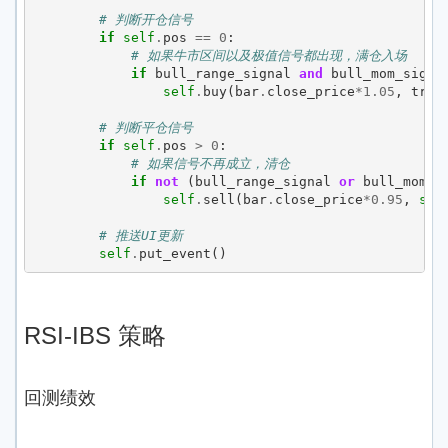
# 判断开仓信号
if
self
.
pos
==
0
:
# 如果牛市区间以及极值信号都出现，满仓入场
if
bull_range_signal
and
bull_mom_signa
self
.
buy
(
bar
.
close_price
*
1.05
,
trad
# 判断平仓信号
if
self
.
pos
>
0
:
# 如果信号不再成立，清仓
if
not
(
bull_range_signal
or
bull_mom_s
self
.
sell
(
bar
.
close_price
*
0.95
,
sel
# 推送UI更新
self
.
put_event
()
RSI-IBS 策略
回测绩效