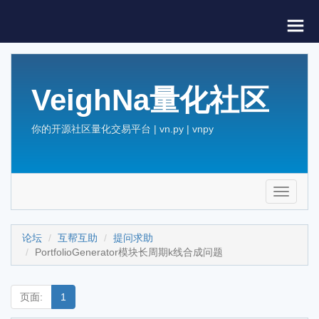
VeighNa量化社区
你的开源社区量化交易平台 | vn.py | vnpy
Toggle
navigati
论坛
互帮互助
提问求助
PortfolioGenerator模块长周期k线合成问题
页面:
1