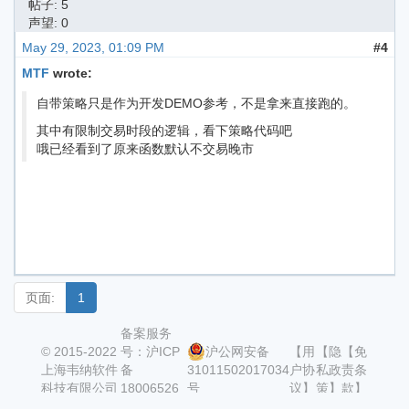
帖子: 5
声望: 0
May 29, 2023, 01:09 PM
#4
MTF
wrote:
自带策略只是作为开发DEMO参考，不是拿来直接跑的。
其中有限制交易时段的逻辑，看下策略代码吧
哦已经看到了原来函数默认不交易晚市
页面:
1
备案服务
© 2015-2022
号：沪ICP
沪公网安备
【用
【隐
【免
上海韦纳软件
备
31011502017034
户协
私政
责条
科技有限公司
18006526
号
议】
策】
款】
号