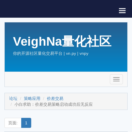
VeighNa量化社区
你的开源社区量化交易平台 | vn.py | vnpy
Toggle
navigati
论坛
策略应用
价差交易
小白求助：价差交易策略启动成功后无反应
页面:
1