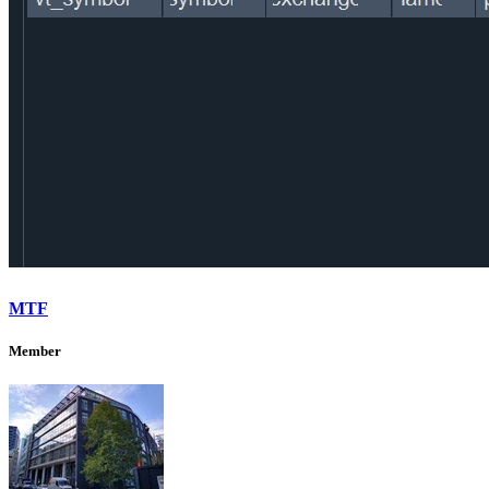
MTF
Member