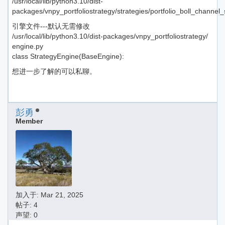
/usr/local/lib/python3.10/dist-
packages/vnpy_portfoliostrategy/strategies/portfolio_boll_channel_
引擎文件---默认无需修改
/usr/local/lib/python3.10/dist-packages/vnpy_portfoliostrategy/
engine.py
class StrategyEngine(BaseEngine):
想进一步了解的可以私聊。
彭勇
Member
加入于:
Mar 21, 2025
帖子: 4
声望: 0