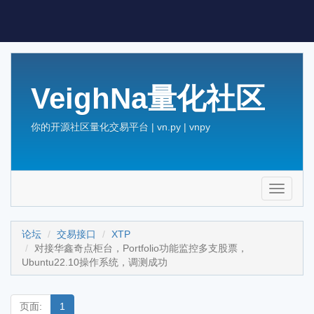
VeighNa量化社区
你的开源社区量化交易平台 | vn.py | vnpy
Toggle
navigati
论坛
交易接口
XTP
对接华鑫奇点柜台，Portfolio功能监控多支股票，
Ubuntu22.10操作系统，调测成功
页面:
1