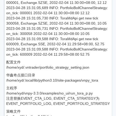
000001, Exchange.SZSE, 2032-02-04 11:30:00+08:00, 12.12
2023-04-28 15:31:05,689 INFO: PortfolioBollChannelStrategy:
on_tick: 000001 2032-02-04 11:30:00+08:00 12.12
2023-04-28 15:31:05,730 INFO: ToraMdApi get new tick
300058, Exchange.SZSE, 2032-02-04 11:30:00+08:00, 10.05
2023-04-28 15:31:05,731 INFO: PortfolioBollChannelStrategy:
on_tick: 300058 2032-02-04 11:30:00+08:00 10.05
2023-04-28 15:31:09,588 INFO: ToraMdApi get new tick
600009, Exchange.SSE, 2032-02-04 11:29:58+08:00, 52.75
2023-04-28 15:31:09,588 INFO: PortfolioBollChannelStrategy:
on_tick: 600009 2032-02-04 11:29:58+08:00 52.75
配置文件
/home/xyd/.vntrader/portfolio_strategy_setting.json
华鑫奇点接口目录
/home/xyd/.local/lib/python3.10/site-packages/vnpy_tora
主程序
/home/xyd/vnpy-3.3.0/examples/no_ui/run_tora_p.py
注意替换EVENT_CTA_LOG, EVENT_CTA_STRATEGY为
EVENT_PORTFOLIO_LOG, EVENT_PORTFOLIO_STRATEGY
策略文件