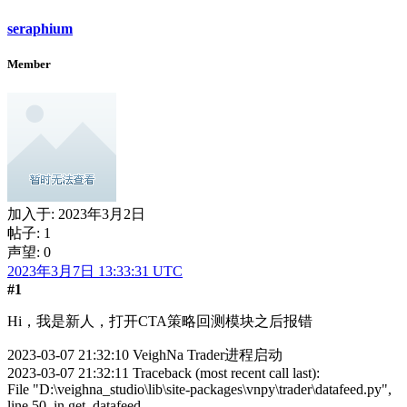
seraphium
Member
加入于:
2023年3月2日
帖子: 1
声望: 0
2023年3月7日 13:33:31 UTC
#1
Hi，我是新人，打开CTA策略回测模块之后报错
2023-03-07 21:32:10 VeighNa Trader进程启动
2023-03-07 21:32:11 Traceback (most recent call last):
File "D:\veighna_studio\lib\site-packages\vnpy\trader\datafeed.py",
line 50, in get_datafeed