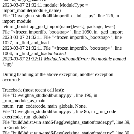
2023-03-07 21:32:11 module: ModuleType =
import_module(module_name)
File "D:\veighna_studio\lib\importlib__init__.py", line 126, in
import_module
return _bootstrap._gcd_import(name[level:], package, level)
File "<frozen importlib._bootstrap>", line 1050, in _gcd_import
2023-03-07 21:32:11 File "<frozen importlib._bootstrap>", line
1027, in _find_and_load
2023-03-07 21:32:11 File "<frozen importlib._bootstrap>", line
1004, in _find_and_load
unlocked
2023-03-07 21:32:11 ModuleNotFoundError: No module named
'vnpy
'
During handling of the above exception, another exception
occurred:
Traceback (most recent call last):
File "D:\veighna_studio\lib\runpy.py", line 196, in
_run_module_as_main
return _run_code(code, main_globals, None,
File "D:\veighna_studio\lib\runpy.py", line 86, in _run_code
exec(code, run_globals)
File "build\bdist.win-amd64\egg\veighna_station\trader.py", line 39,
in <module>
File "build\bdist.win-amd64\egg\veighna_station\trader.py", line 30,