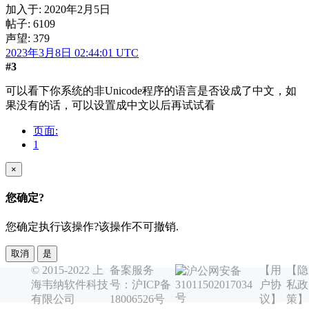
加入于:
2020年2月5日
帖子: 6109
声望: 379
2023年3月8日 02:44:01 UTC
#3
可以看下你系统的非Unicode程序的语言是否设成了中文，如
果没有的话，可以设置成中文以后再试试看
页面:
1
×
您确定?
您确定执行该操作?该操作不可撤销.
取消
是
© 2015-2022 上
备案服务
【用
【隐
沪公网安备
海韦纳软件科技
号：沪ICP备
户协
私政
31011502017034
号
有限公司
18006526号
议】
策】