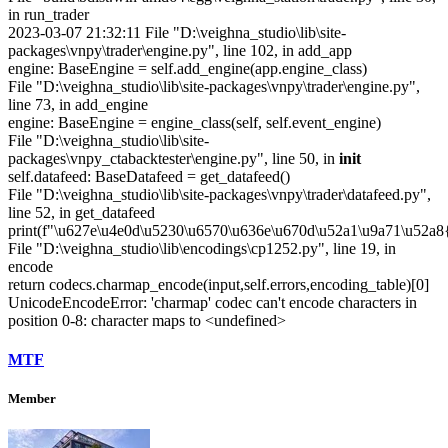
in run_trader
2023-03-07 21:32:11 File "D:\veighna_studio\lib\site-
packages\vnpy\trader\engine.py", line 102, in add_app
engine: BaseEngine = self.add_engine(app.engine_class)
File "D:\veighna_studio\lib\site-packages\vnpy\trader\engine.py",
line 73, in add_engine
engine: BaseEngine = engine_class(self, self.event_engine)
File "D:\veighna_studio\lib\site-
packages\vnpy_ctabacktester\engine.py", line 50, in
init
self.datafeed: BaseDatafeed = get_datafeed()
File "D:\veighna_studio\lib\site-packages\vnpy\trader\datafeed.py",
line 52, in get_datafeed
print(f"\u627e\u4e0d\u5230\u6570\u636e\u670d\u52a1\u9a71\u52a
File "D:\veighna_studio\lib\encodings\cp1252.py", line 19, in
encode
return codecs.charmap_encode(input,self.errors,encoding_table)[0]
UnicodeEncodeError: 'charmap' codec can't encode characters in
position 0-8: character maps to <undefined>
MTF
Member