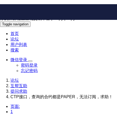
VeighNa量化社区
你的开源社区量化交易平台 | vn.py | vnpy
Toggle navigation
首页
论坛
用户列表
搜索
微信登录
密码登录
忘记密码
论坛
互帮互助
提问求助
CTP接口，查询的合约都是PAPER，无法订阅，求助！
页面:
1