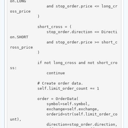
on.LONG

                and stop_order.price <= long_cr
oss_price

            )

            short_cross = (

                stop_order.direction == Directi
on.SHORT

                and stop_order.price >= short_c
ross_price

            )

            if not long_cross and not short_cro
ss:

                continue

            # Create order data.

            self.limit_order_count += 1

            order = OrderData(

                symbol=self.symbol,

                exchange=self.exchange,

                orderid=str(self.limit_order_co
unt),

                direction=stop_order.direction,
