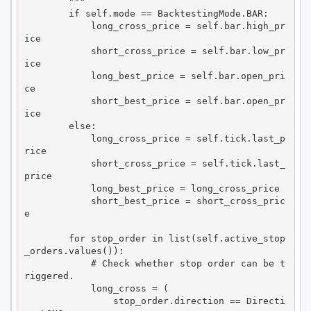
        """

        if self.mode == BacktestingMode.BAR:

            long_cross_price = self.bar.high_pr
ice

            short_cross_price = self.bar.low_pr
ice

            long_best_price = self.bar.open_pri
ce

            short_best_price = self.bar.open_pr
ice

        else:

            long_cross_price = self.tick.last_p
rice

            short_cross_price = self.tick.last_
price

            long_best_price = long_cross_price

            short_best_price = short_cross_pric
e

        for stop_order in list(self.active_stop
_orders.values()):

            # Check whether stop order can be t
riggered.

            long_cross = (

                stop_order.direction == Directi