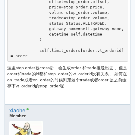
                offset=stop_order.offset,

                price=stop_order.price,

                volume=stop_order.volume,

                traded=stop_order.volume,

                status=Status.ALLTRADED,

                gateway_name=self.gateway_name,

                datetime=self.datetime

            )

            self.limit_orders[order.vt_orderid] 
= order
这里stop order被cross后，会生成order 和trade推送出去， 但是
order和trade的id都和stop_order的vt_orderid没有关系， 如何在
on_trade或者on_order的时候判定这个trade或者order 是之前缓
存下vt_orderid的stop_order呢
xiaohe
Member