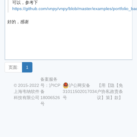
可以，参考下
https://github.com/vnpy/vnpy/blob/master/examples/portfolio_ba
好的，感谢
页面:
1
备案服务
© 2015-2022
号：沪ICP
沪公网安备
【用
【隐
【免
上海韦纳软件
备
31011502017034
户协
私政
责条
科技有限公司
18006526
号
议】
策】
款】
号