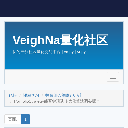
VeighNa量化社区
你的开源社区量化交易平台 | vn.py | vnpy
Toggle
navigati
论坛
课程学习
投资组合策略7天入门
PortfolioStrategy能否实现遗传优化算法调参呢？
页面:
1