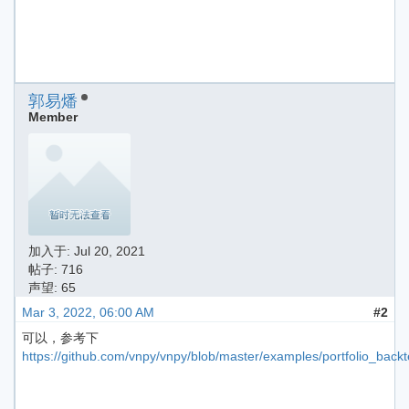
郭易燔
Member
加入于:
Jul 20, 2021
帖子: 716
声望: 65
Mar 3, 2022, 06:00 AM
#2
可以，参考下
https://github.com/vnpy/vnpy/blob/master/examples/portfolio_back