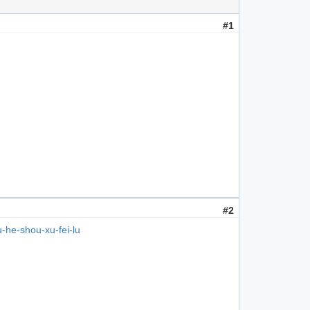
#1
#2
-he-shou-xu-fei-lu