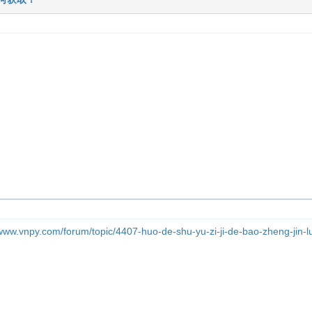
/www.vnpy.com/forum/topic/4407-huo-de-shu-yu-zi-ji-de-bao-zheng-jin-lu