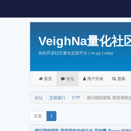
VeighNa量化社
你的开源社区量化交易平台 | vn.py | vnpy
首页
论坛
用户列表
搜索
论坛
交易接口
CTP
请问我想获取 期货期权的
页面:
1
请问我想获取 期货期权的保证金 手续费 在vnpy中