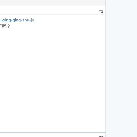
#1
i-xing-qing-shu-ju
了吗？