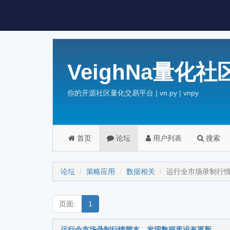
VeighNa量化社
你的开源社区量化交易平台 | vn.py | vnpy
首页
论坛
用户列表
搜索
论坛
策略应用
数据相关
运行全市场录制行
页面:
1
运行全市场录制行情脚本，发现数据库没有更新