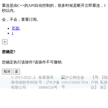
重连是由C++的API自动控制的，很多时候是断开立即重连，1
秒以内。
会，不会，要重订阅。
页面:
1
×
您确定?
您确定执行该操作?该操作不可撤销.
取消
是
© 2015-2022 上
备案服务
【用
【隐
沪公网安备
海韦纳软件科技
号：沪ICP备
户协
私政
31011502017034
号
有限公司
18006526号
议】
策】