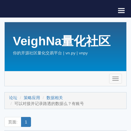
VeighNa量化社区
你的开源社区量化交易平台 | vn.py | vnpy
Toggle
navigati
论坛
策略应用
数据相关
可以对接并记录路透的数据么？有账号
页面:
1