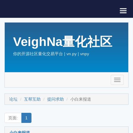
VeighNa量化社区
你的开源社区量化交易平台 | vn.py | vnpy
Toggle
navigati
论坛
互帮互助
提问求助
小白来报道
页面:
1
小白来报道