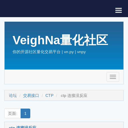
VeighNa量化社区
你的开源社区量化交易平台 | vn.py | vnpy
Toggle
navigati
论坛
交易接口
CTP
ctp 连接没反应
页面:
1
ctp 连接没反应