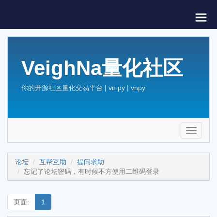
VeighNa量化社区
你的开源社区量化交易平台 | vn.py | vnpy
Toggle
navigati
论坛
互帮互助
提问求助
忘记了论坛密码，有时候不方便用二维码登录
页面:
1