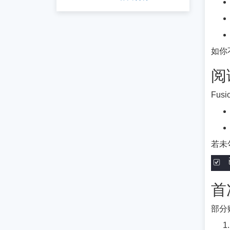
如你
阅
Fu
若未
首
部分