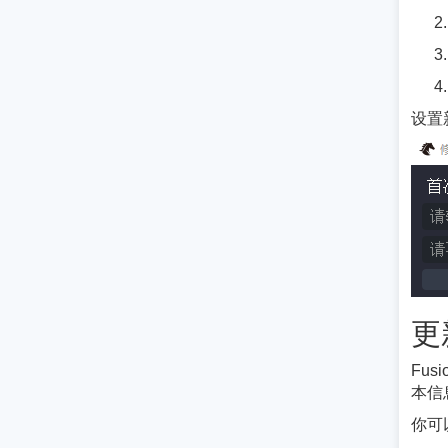
设置
更
Fu
本信
你可